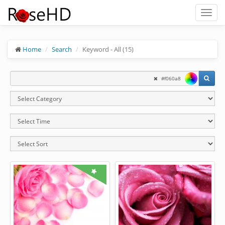
Toggl
naviga
Home
Search
Keyword - All (15)
#f060a8