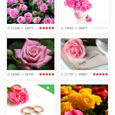
12338
24072
19592
38477
18360
34150
21197
39887