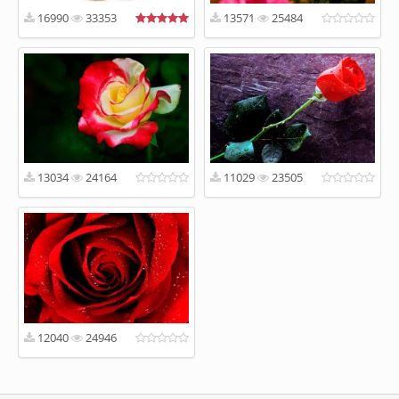
16990
33353
13571
25484
13034
24164
11029
23505
12040
24946