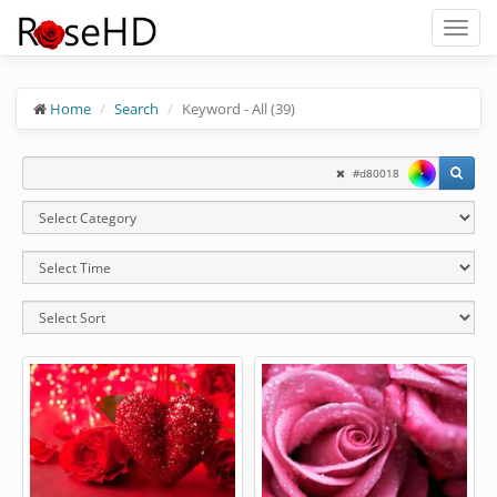
Toggl
naviga
Home
Search
Keyword - All (39)
#d80018