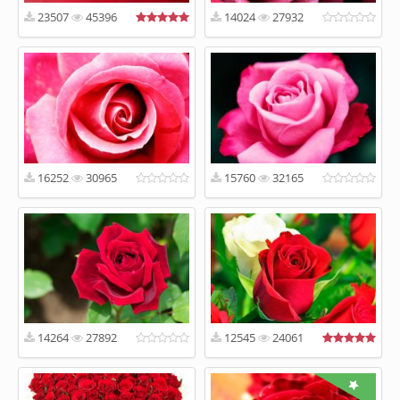
23507
45396
14024
27932
16252
30965
15760
32165
14264
27892
12545
24061