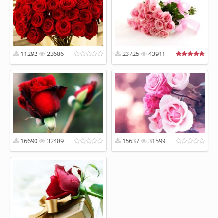
11292
23686
23725
43911
16690
32489
15637
31599