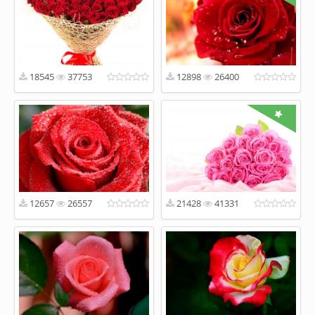
18545
37753
12898
26400
12657
26557
21428
41331