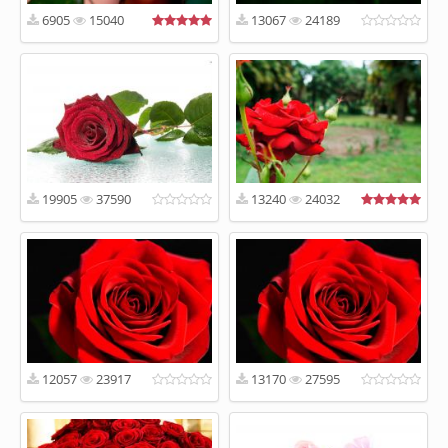
6905
15040
13067
24189
19905
37590
13240
24032
12057
23917
13170
27595