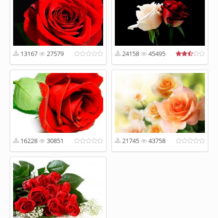
13167
27579
24158
45495
16228
30851
21745
43758