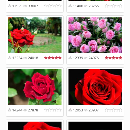
17929
33607
11406
23265
13234
24018
12339
24076
14244
27878
12053
23907