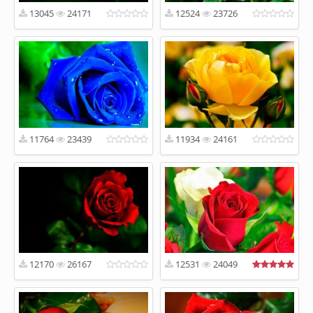
13045
24171
12524
23726
11764
23439
11934
24161
12170
26167
12531
24049