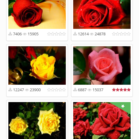
7406
15905
12614
24878
12247
23900
6887
15037